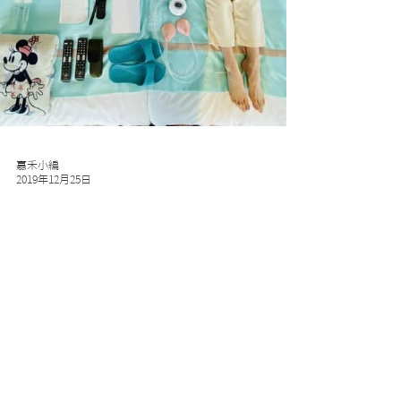
嘉禾小編
2019年12月25日
三寶媽竟然邀請嘉人ㄧ起拍攝“開
箱文”!!!!!
🎉🎉叮叮噹 叮叮噹🎉🎉 鈴聲多響亮～～ 嘉禾除了要