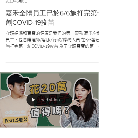
2021年6月8日
嘉禾全體員工已於6/6施打完第一
劑COVID-19疫苗
守護媽媽和寶寶的健康是我們的第一要務 嘉禾全體
員工，包含護理師/客服/行政/房務人員 在6/6皆已
施打完第一劑COVID-19疫苗 為了守護寶寶的第一個
嘉 時刻不鬆懈在每一個感控環節 疫情嚴峻階段大家
彼此互相加油打氣 給爸媽們滿滿信心面對新成員的
到來 目前暫不開放實體參觀...
Load video