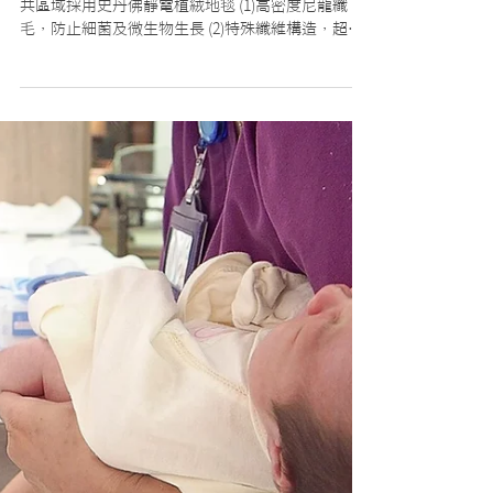
嘉禾與醫學中心醫護團隊規劃出的動線設計中 在公
共區域採用史丹佛靜電植絨地毯 (1)高密度尼龍纖
毛，防止細菌及微生物生長 (2)特殊纖維構造，超強
防汙性 (3)永久性抗菌(抗MARS)、抗靜電、B級防火
(4)瑞士Sanitized特理性殺菌 (5)英國防敏協會B.A.F認
證...