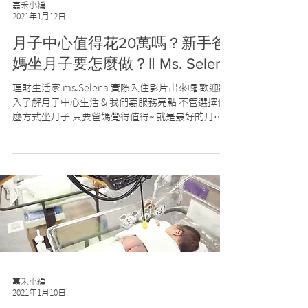
嘉禾小編
2021年1月12日
月子中心值得花20萬嗎？新手爸
媽坐月子要怎麼做？|| Ms. Selena
理財生活家 ms.Selena 實際入住影片出來囉 歡迎點
入了解月子中心生活 & 我們嘉服務亮點 不管選擇什
麼方式坐月子 只要爸媽覺得值得~ 就是最好的月子 #
嘉禾產後護理之家 #內湖高品質月子中心 #關愛藏於
細節裡 嘉禾產後護理之家 預約專線：(02) 8791-
1589...
嘉禾小編
2021年1月10日