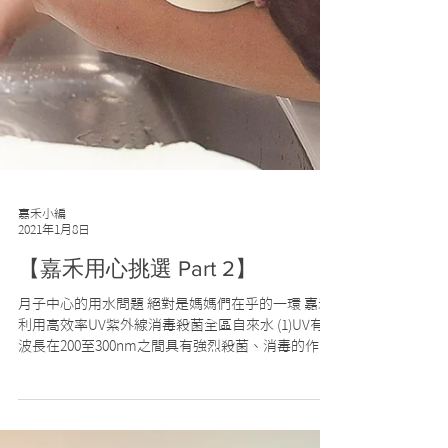
嘉禾小編
2021年1月8日
【嘉禾用心挑選 Part 2】
月子中心的用水問題 絕對是媽媽們在乎的一環 嘉禾
利用高效率UV紫外線消毒殺菌全區自來水 (1)UV有效
波長在200至300nm之間具有強烈殺菌、消毒的作
用。 (2)對病毒、細菌的殺菌作用在1~5秒以內，達
95%以上的滅活作用。...