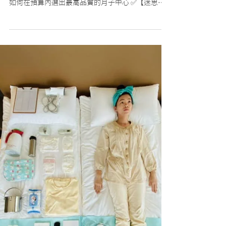
選擇月子中心的6個小秘訣
什麼原因讓千億媳婦退掉名牌月嫂，要來住我們嘉?
“嬰兒與母親”特別訪問嘉禾產後護理之家 告訴爸媽
如何在預算內選出最高品質的月子中心 ✅【迷思】
月嫂照護品質更佳❓ ✅ 【撇步】跟著6大要點輕鬆選❗️
👉幫你找到最適合寶寶的第一個嘉 #嘉禾產後護理
之家 #小資方案開跑中...