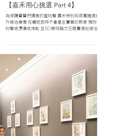
【嘉禾用心挑選 Part 4】
為保護寶寶們嬌嫩的蜜桃臀 嘉禾特別採用寬譜遠紅
外線治療儀 在曬屁屁時不會產生實質的熱度 預防蜜
桃臀被燙傷或烤乾 且SCI學術論文已證實遠紅線治療
有 促進微血管新生皮膚微循環之效果 寬譜遠紅外線
治療儀為各大醫學中心指定使用 寶寶的第一個嘉要
用就用最好的 #嘉禾產後護理之家...