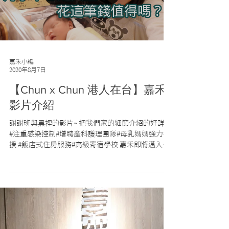
Load video
嘉禾小編
2020年8月7日
【Chun x Chun 港人在台】嘉禾
影片介紹
謝謝班與黑裡的影片~ 把我們家的細節介紹的好詳細
#注重感染控制#增聘產科護理團隊#母乳媽媽強力後
援 #飯店式住房服務#高級寄宿學校 嘉禾即將邁入第
5️⃣年 以對待家人的心情❤️貼心服務每位嘉人 讓爸爸
媽媽回家後都能把寶寶照顧得服服貼貼 還有專屬
LINE帳號可以一對一詢問...