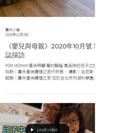
嘉禾小編
2020年11月3日
《嬰兒與母親》2020年10月號 雜
誌採訪
FOR MOMMY產後照顧 簡約靜謐 高品味的月子之旅
採訪｜嘉禾產後護理之家行政長 、攝影｜古尼斯、
諮詢｜嘉禾產後護理之家 位於台北市內湖科學園區
近郊的嘉禾產後護理之家，緊鄰公園綠地、鬧中取
靜，有專業醫療照護及高品質住房服務，是許多注
重隱私的名媛、藝人產後調理的首選，嘉...