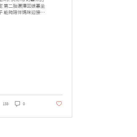
定 第二胎選擇回娘嘉坐
子 能夠陪伴媽咪迎接人
新階段 是嘉人們最大的
幸
133
0