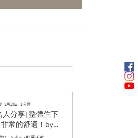
23年1月13日
∙
1
分鐘
名人分享] 整體住下
來非常的舒適！by
s. Selena
Ms. Selena 對嘉禾的