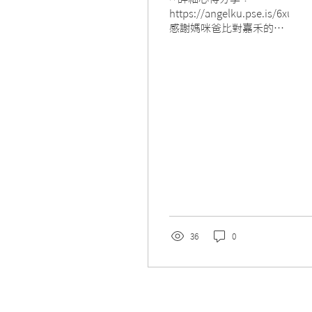
https://angelku.pse.is/6xu28f
感謝媽咪爸比對嘉禾的肯
定~ 姨姨們會很想念小漢
堡 小乖姊姊要幫忙媽咪爸
比一起照顧喔
36
0