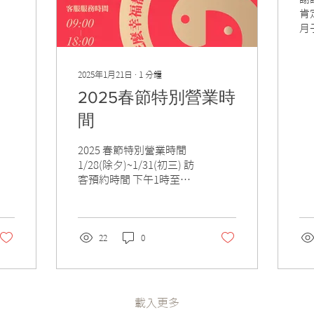
肯
月
生
榮
2025年1月21日
∙
1
分鐘
2025春節特別營業時
間
2025 春節特別營業時間
1/28(除夕)~1/31(初三) 訪
客預約時間 下午1時至下
午5時 (結束時間下午6時)
客服服務時間 早上9時至
下午6時 嘉禾全體同仁 祝
爸比媽咪 蛇麼幸福都來了!
22
0
載入更多