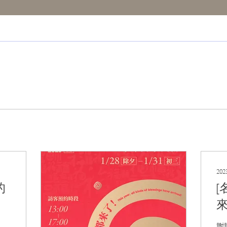
20
的
[
M
謝謝