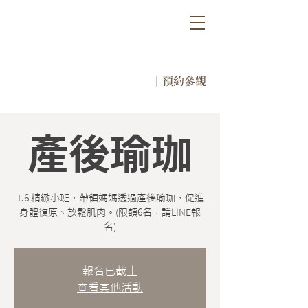
｜預約參觀
產後瑜珈
1:6 精緻小班，帶領媽媽透過產後瑜珈，促進
身體復原、放鬆肌肉。(限額6名，請LINE報
名)
報名已截止
查看其他活動