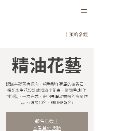
｜預約參觀
精油花藝
認識基礎芳療概念，親手製作專屬的擴香石，
搭配永生花設計成精緻小花束，從聞香.創作
到包裝，一次完成，帶回專屬於媽咪的療癒作
品。(限額10名，請LINE報名)
報名已截止
查看其他活動