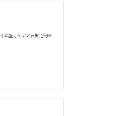
們會很想念小漢堡 小乖姊姊要幫忙媽咪