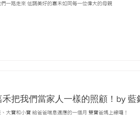
我們一路走來 低調美好的嘉禾如同每一位偉大的母親
謝嘉禾把我們當家人一樣的照顧！by 藍
咪、大寶和小寶 給爸爸喘息適應的一個月 雙寶爸媽上線囉！