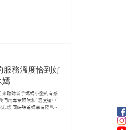
裡的服務溫度恰到好
承嫣
 來聽聽新手媽媽小蠻的有感
我們用專業照護和“溫度適中”
安心感 同時讓爸媽享有隱私靜
好身心全面的準備 #品味質感
 #寶寶的第一台網美推車