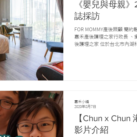
《嬰兒與母親》20
誌採訪
FOR MOMMY產後照顧 簡約靜謐 高品味的月子之旅
嘉禾產後護理之家行政長 、
後護理之家 位於台北市內湖
之家，緊鄰公園綠地、鬧中
質住房服務，是許多注重隱
選，嘉...
嘉禾小編
2020年8月7日
【Chun x Ch
影片介紹