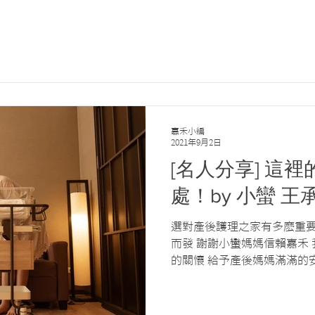
嘉禾小編
2021年9月2日
[名人分享] 這
處！by 小蠻 王
選對產後護理之家有多麽重要
而發 謝謝小蠻媽媽信賴嘉禾 
的關懷 給予產後媽媽滿滿的
謐的休憩空間 為育兒之路做
設計空間 #獨家設計嬰兒推車