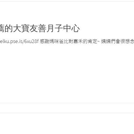
薦的大寶友善月子中心
angelku.pse.is/6xu28f 感謝媽咪爸比對嘉禾的肯定~ 姨姨