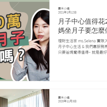
嘉禾小編
2021年1月12日
月子中心值得花
媽坐月子要怎麼做？||
理財生活家 ms.Selena 
月子中心生活 & 我們嘉服務
只要爸媽覺得值得~ 就是最好
內湖高品質月子中心 #關愛
預約專線：(02) 8791-1589...
嘉禾小編
2020年11月3日