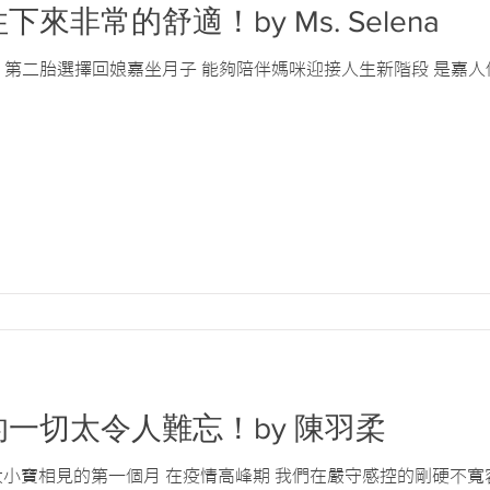
下來非常的舒適！by Ms. Selena
禾的肯定 第二胎選擇回娘嘉坐月子 能夠陪伴媽咪迎接人生新階段 是嘉
裡的一切太令人難忘！by 陳羽柔
大小寶相見的第一個月 在疫情高峰期 我們在嚴守感控的剛硬不寬