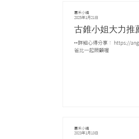
嘉禾小編
2025年1月21日
古錐小姐大力推
‣‣詳細心得分享： https://
爸比一起照顧喔
嘉禾小編
2023年1月13日