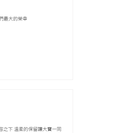
人們最大的榮幸
容之下 溫柔的保留讓大寶一同