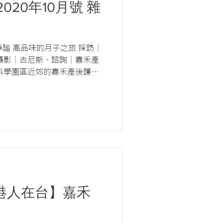
20年10月號 雜
 採訪｜
攝影｜古尼斯、諮詢｜嘉禾產
科學園區近郊的嘉禾產後護理
取靜，有專業醫療照護及高品
私的名媛、藝人產後調理的首
un 港人在台】嘉禾