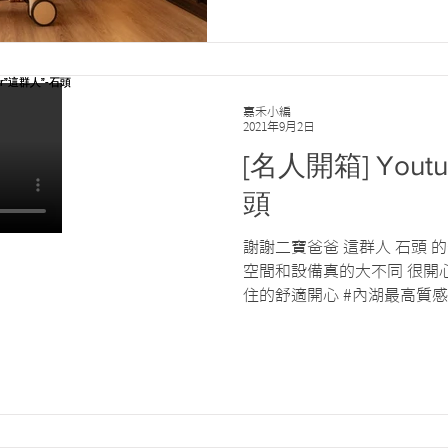
嘉禾小編
2021年9月2日
[名人開箱] Yout
頭
謝謝二寶爸爸 這群人 石頭 
空間和設備真的大不同 很開
住的舒適開心 #內湖最高質感
結： https://fb.watch/7L-AW