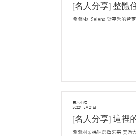
[名人分享] 整體住
謝謝Ms. Selena 對嘉
嘉禾小編
2022年8月24日
[名人分享] 這
謝謝羽柔媽咪選擇來嘉 度過