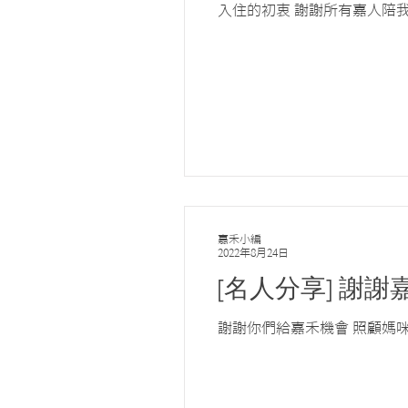
入住的初衷 謝謝所有嘉人陪
嘉禾小編
2022年8月24日
[名人分享] 謝
謝謝你們給嘉禾機會 照顧媽