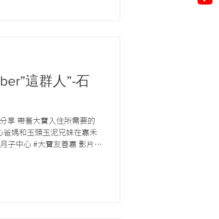
uber”這群人”-石
的分享 帶著大寶入住所需要的
心爸媽和玉頭玉泥兄妹在嘉禾
月子中心 #大寶友善嘉 影片連
J3GsI/